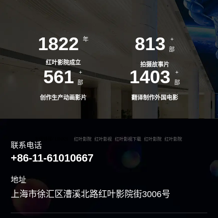
1949
870
年
+
部
红叶影院成立
拍摄故事片
600
1500
+
+
部
部
创作生产动画影片
翻译制作外国电影
友情链接/ LINKS
红叶影院
红叶影视
红叶影视下载
红叶影院
红叶影院
联系电话
+86-11-61010667
地址
上海市徐汇区漕溪北路红叶影院街3006号